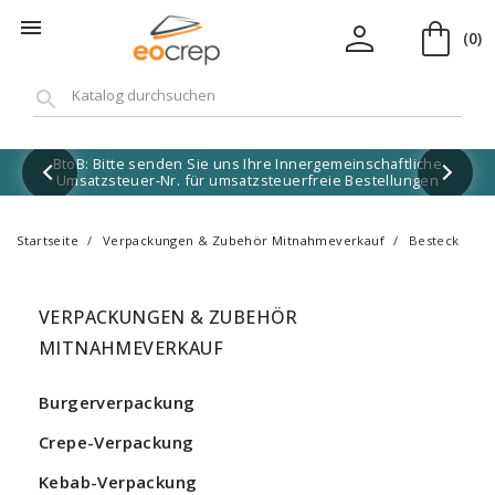
shopping_bag
person

(0)
search
BtoB: Bitte senden Sie uns Ihre Innergemeinschaftliche
Umsatzsteuer-Nr. für umsatzsteuerfreie Bestellungen
Startseite
Verpackungen & Zubehör Mitnahmeverkauf
Besteck
VERPACKUNGEN & ZUBEHÖR
MITNAHMEVERKAUF
Burgerverpackung
Crepe-Verpackung
Kebab-Verpackung