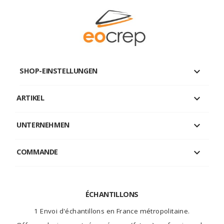
keyboard_arrow_down
SHOP-EINSTELLUNGEN

ARTIKEL

UNTERNEHMEN

COMMANDE
ÉCHANTILLONS
1 Envoi d'échantillons en France métropolitaine.