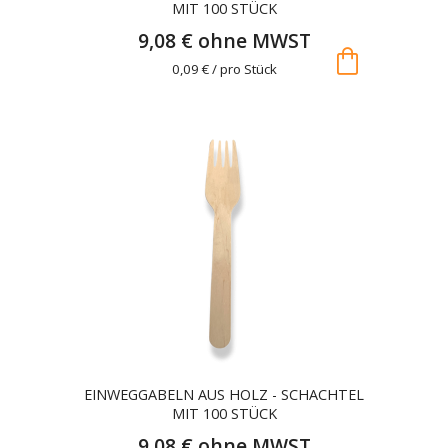
MIT 100 STÜCK
9,08 € ohne MWST
shopping_bag
0,09 € / pro Stück
EINWEGGABELN AUS HOLZ - SCHACHTEL
MIT 100 STÜCK
9,08 € ohne MWST