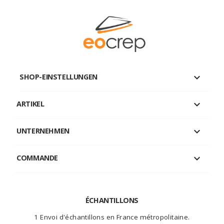
keyboard_arrow_down
SHOP-EINSTELLUNGEN

ARTIKEL

UNTERNEHMEN

COMMANDE
ÉCHANTILLONS
1 Envoi d'échantillons en France métropolitaine.