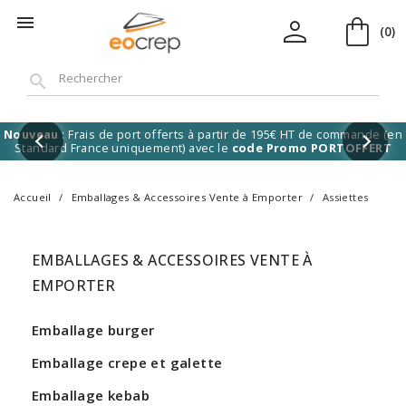
shopping_bag
person

(0)
search
Nouveau
: Frais de port offerts à partir de 195€ HT de commande (en
Standard France uniquement) avec le
code Promo PORTOFFERT
Accueil
Emballages & Accessoires Vente à Emporter
Assiettes
EMBALLAGES & ACCESSOIRES VENTE À
EMPORTER
Emballage burger
Emballage crepe et galette
Emballage kebab