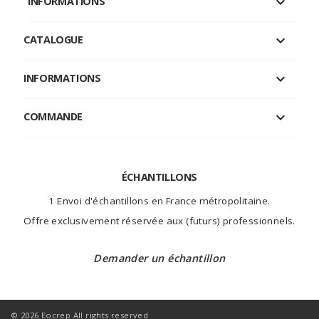
keyboard_arrow_down
INFORMATIONS

CATALOGUE

INFORMATIONS

COMMANDE
ÉCHANTILLONS
1 Envoi d'échantillons en France métropolitaine.
Offre exclusivement réservée aux (futurs) professionnels.
Demander un échantillon
© 2026 Eocrep All rights reserved