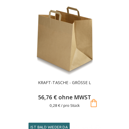
KRAFT-TASCHE - GRÖSSE L
56,76 € ohne MWST
shopping_bag
0,28 € / pro Stück
IST BALD WIEDER DA