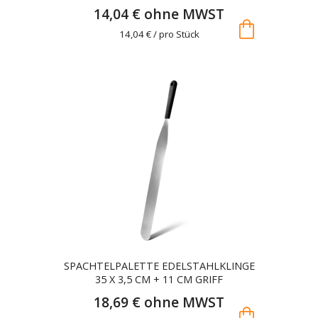
14,04 € ohne MWST
shopping_bag
14,04 € / pro Stück
SPACHTELPALETTE EDELSTAHLKLINGE
35 X 3,5 CM + 11 CM GRIFF
18,69 € ohne MWST
shopping_bag