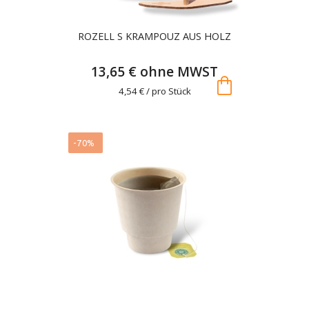
ROZELL S KRAMPOUZ AUS HOLZ
13,65 € ohne MWST
shopping_bag
4,54 € / pro Stück
-70%