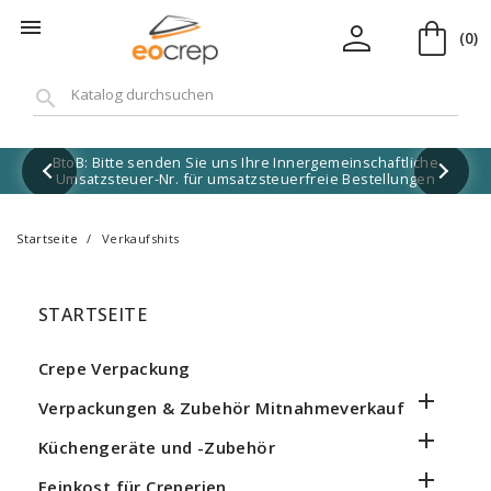
shopping_bag
person

(0)
search
BtoB: Bitte senden Sie uns Ihre Innergemeinschaftliche
Umsatzsteuer-Nr. für umsatzsteuerfreie Bestellungen
Startseite
Verkaufshits
STARTSEITE
Crepe Verpackung

Verpackungen & Zubehör Mitnahmeverkauf

Küchengeräte und -Zubehör

Feinkost für Creperien