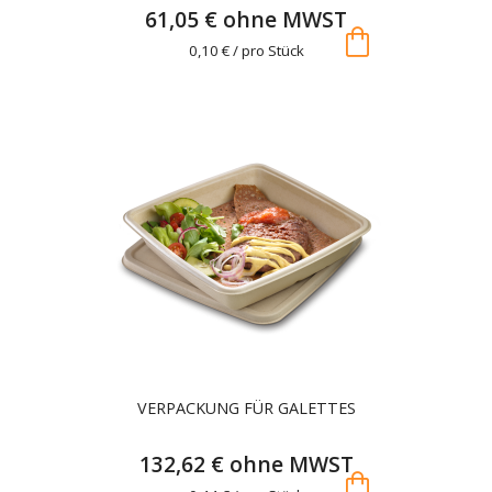
61,05 € ohne MWST
shopping_bag
0,10 € / pro Stück
VERPACKUNG FÜR GALETTES
132,62 € ohne MWST
shopping_bag