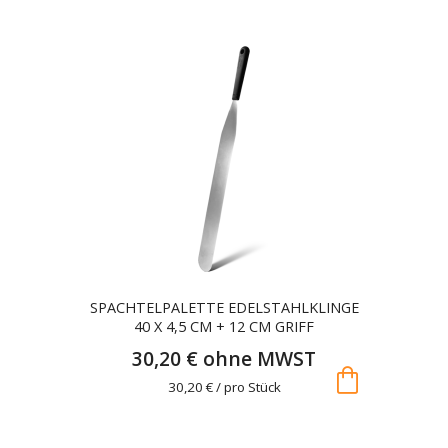
SPACHTELPALETTE EDELSTAHLKLINGE
40 X 4,5 CM + 12 CM GRIFF
30,20 € ohne MWST
shopping_bag
30,20 € / pro Stück