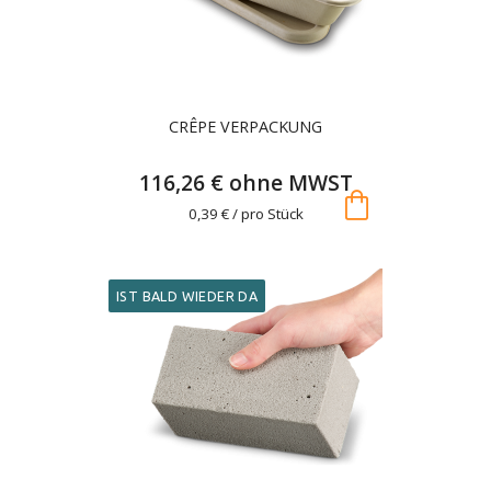
CRÊPE VERPACKUNG
116,26 € ohne MWST
shopping_bag
0,39 € / pro Stück
IST BALD WIEDER DA