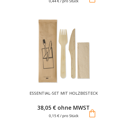
0,44 € / pro Stück
ESSENTIAL-SET MIT HOLZBESTECK
38,05 € ohne MWST
shopping_bag
0,15 € / pro Stück