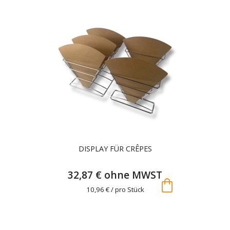
DISPLAY FÜR CRÊPES
32,87 € ohne MWST
shopping_bag
10,96 € / pro Stück