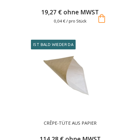
19,27 € ohne MWST
shopping_bag
0,04 € / pro Stück
IST BALD WIEDER DA
CRÊPE-TÜTE AUS PAPIER
114,28 € ohne MWST