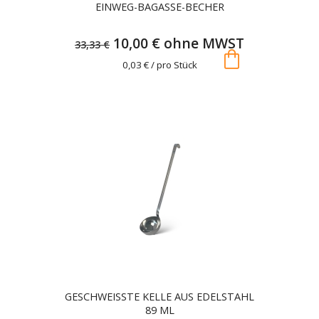
EINWEG-BAGASSE-BECHER
10,00 € ohne MWST
33,33 €
shopping_bag
0,03 € / pro Stück
GESCHWEISSTE KELLE AUS EDELSTAHL 8
9 ML